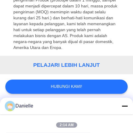
pengiriman Produk (prototipe dalam 1 minggu, sampel
dapat menjadi dipercepat dalam 10 hari, massa produk
KONTROL
pengiriman (MOQ) memimpin waktu dapat selalu
kurang dari 25 hari.) dan berhati-hati komunikasi dan
KUALITAS
layanan kepada pelanggan, kami telah memenangkan
hati untuk setiap pelanggan yang telah pernah
melakukan bisnis dengan AS. Produk kami adalah
HUBUNGI
negara-negara yang banyak dijual di pasar domestik,
KAMI
Amerika Utara dan Eropa.
PELAJARI LEBIH LANJUT
MINTA
KUTIPAN
HUBUNGI KAMI!
SITEMAP
Danielle
Bad Request
Semua
PRIVACY
POLICY
2:14 AM
Aluminium Die