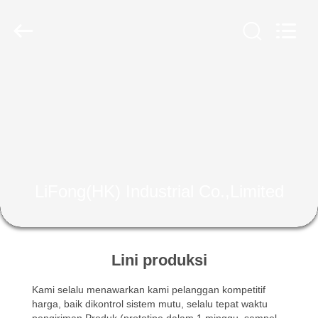
2026
LiFong(HK)
Industrial
Co.,Limited.
All
Rights
Reserved.
RUMAH
PRODUK
VIDEO
LiFong(HK) Industrial Co.,Limited
TENTANG
KAMI
Lini produksi
TUR
Kami selalu menawarkan kami pelanggan kompetitif
PABRIK
harga, baik dikontrol sistem mutu, selalu tepat waktu