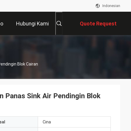
Indonesian
eo
Hubungi Kami
Quote Request
Suatu
endingin Blok Cairan
 Panas Sink Air Pendingin Blok
sal
Cina