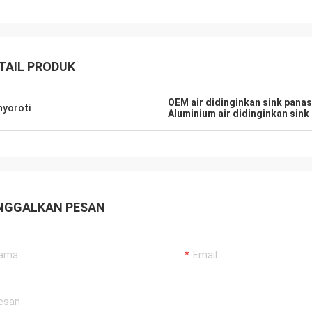
TAIL PRODUK
Robin Seifert
Sjak
uka produk dan layanan yang
OEM air didinginkan sink panas
yoroti
akan oleh LiFong. Mereka benar-
Ini benar kita menikmati
Aluminium air didinginkan sink
mengambil minat kami
dengan Anda.
rtimbangkan.
NGGALKAN PESAN