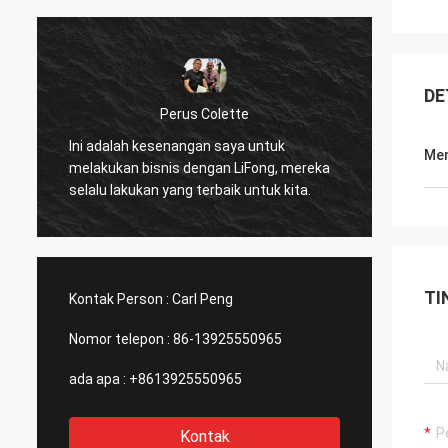
DE
Perus Colette
Saya s
Ini adalah kesenangan saya untuk
Men
disedi
melakukan bisnis dengan LiFong, mereka
benar 
selalu lakukan yang terbaik untuk kita.
mempe
TI
Kontak Person :
Carl Peng
Nomor telepon :
86-13925550965
ada apa :
+8613925550965
Kontak