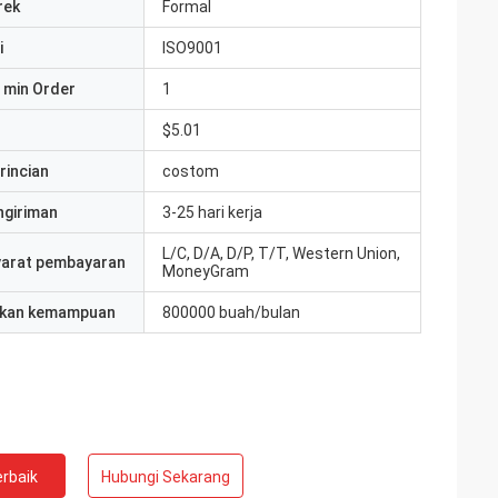
rek
Formal
i
ISO9001
 min Order
1
$5.01
rincian
costom
ngiriman
3-25 hari kerja
L/C, D/A, D/P, T/T, Western Union,
yarat pembayaran
MoneyGram
kan kemampuan
800000 buah/bulan
rbaik
Hubungi Sekarang