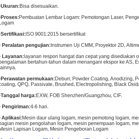
•Ukuran:
Bisa disesuaikan.
•Proses:
Pembuatan Lembar Logam: Pemotongan Laser, Pengel
Logam
•Sertifikasi:
ISO 9001:2015 bersertifikat
• Peralatan pengujian:
Instrumen Uji CMM, Proyektor 2D, Altimet
• Layanan:
layanan respon hangat dan cepat yang disediakan o
pengalaman bertahun-tahun dalam menangani ekspor ke AS, E
lainnya.
•Perawatan permukaan:
Deburr, Powder Coating, Anodizing, 
coating, QPQ, Passivate, Brushed, Electropolishing, Black Oxida
•Tanggal harga:
EXW, FOB Shenzhen/Guangzhou, CIF.
• Pengiriman:
4-6 hari.
• Aplikasi:
Mesin daur ulang logam, mesin pemotong logam, mes
bagian mesin pengolahan logam, mesin penempaan logam, me
Mesin Lapisan Logam, Mesin Pengeboran Logam