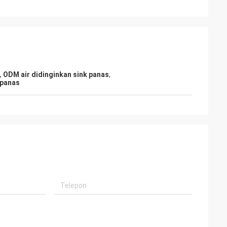
Kelly Marsh
,
ODM air didinginkan sink panas
,
 melakukan bisnis
LiFong adalah salah satu vendor yang kita
 panas
inginkan di Cina