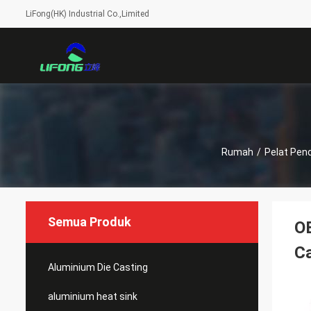
LiFong(HK) Industrial Co.,Limited
Rumah
/
Pelat Pend
Semua Produk
OE
Ca
Aluminium Die Casting
aluminium heat sink