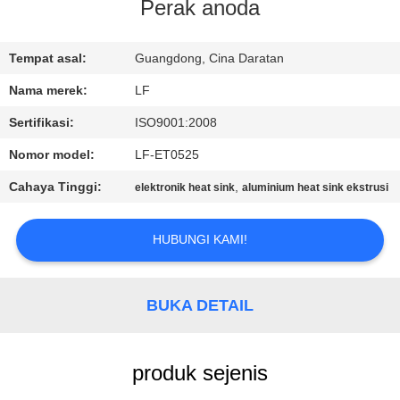
Perak anoda
KONTROL
KUALITAS
Tempat asal:
Guangdong, Cina Daratan
Nama merek:
LF
HUBUNGI
Sertifikasi:
ISO9001:2008
KAMI
Nomor model:
LF-ET0525
Cahaya Tinggi:
,
elektronik heat sink
aluminium heat sink ekstrusi
MINTA
KUTIPAN
HUBUNGI KAMI!
SITEMAP
BUKA DETAIL
PRIVACY
produk sejenis
POLICY