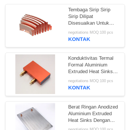
Tembaga Sirip Sirip
Sirip Dilipat
Disesuaikan Untuk
Berbagai Bentuk
negotiations MOQ:100 pcs
KONTAK
Konduktivitas Termal
Formal Aluminium
Extruded Heat Sinks
Dengan Black
negotiations MOQ:100 pcs
Anodized Finish
KONTAK
Berat Ringan Anodized
Aluminium Extruded
Heat Sinks Dengan
Ketahanan Korosi Yang
negotiations MOQ:100 pcs