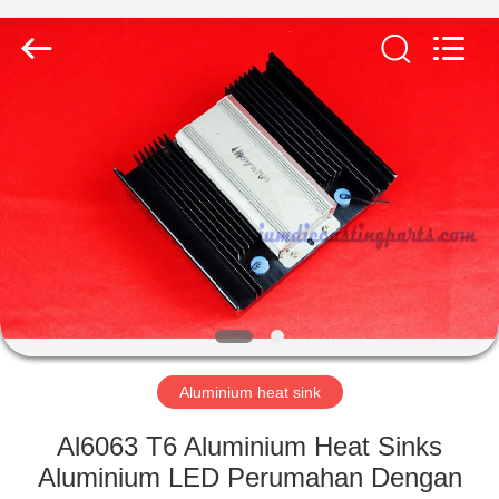
2026
LiFong(HK)
Industrial
Co.,Limited.
All
Rights
Reserved.
RUMAH
PRODUK
VIDEO
TENTANG
KAMI
Aluminium heat sink
TUR
Al6063 T6 Aluminium Heat Sinks
PABRIK
Aluminium LED Perumahan Dengan