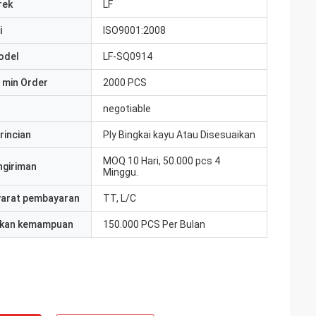
rek
LF
i
ISO9001:2008
odel
LF-SQ0914
 min Order
2000 PCS
negotiable
rincian
Ply Bingkai kayu Atau Disesuaikan
MOQ 10 Hari, 50.000 pcs 4
ngiriman
Minggu.
yarat pembayaran
TT, L/C
kan kemampuan
150.000 PCS Per Bulan