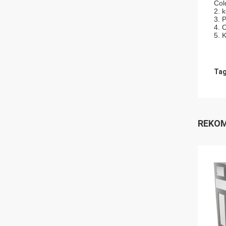
Col
2. 
3. 
4. 
5. 
Tag
REKOM