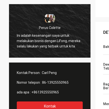
Robi
Perus Colette
DE
Saya suka produk d
ni adalah kesenangan saya untuk
disediakan oleh LiF
elakukan bisnis dengan LiFong, mereka
benar mengambil m
lalu lakukan yang terbaik untuk kita.
Ba
mempertimbangka
Dew
Teb
Kontak Person :
Carl Peng
Nomor telepon :
86-13925550965
Bag
Ber
ada apa :
+8613925550965
Men
Kontak