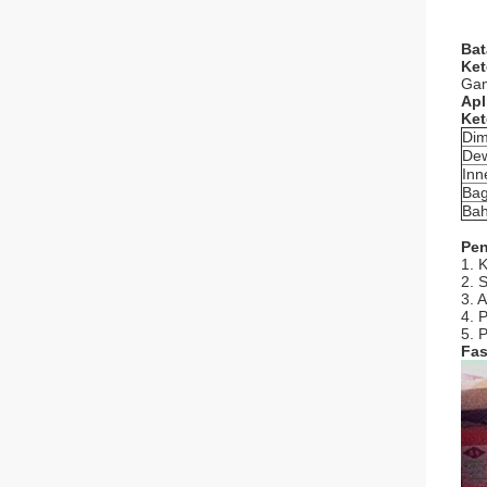
Bat
Ket
Gam
Apl
Ket
Dim
Dew
Inn
Bag
Ba
Pen
1. 
2. 
3. 
4. 
5. 
Fas