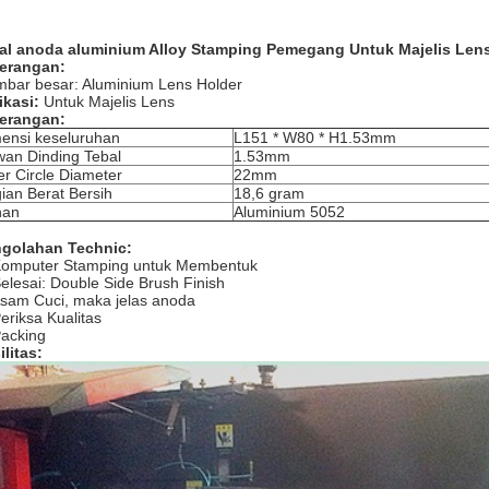
al anoda aluminium Alloy Stamping Pemegang Untuk Majelis Len
erangan:
bar besar: Aluminium Lens Holder
ikasi:
Untuk Majelis Lens
erangan:
ensi keseluruhan
L151 * W80 * H1.53mm
an Dinding Tebal
1.53mm
er Circle Diameter
22mm
ian Berat Bersih
18,6 gram
han
Aluminium 5052
golahan Technic:
Komputer Stamping untuk Membentuk
Selesai: Double Side Brush Finish
Asam Cuci, maka jelas anoda
Periksa Kualitas
Packing
ilitas: