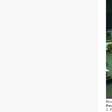
Bru
Ke
1. 