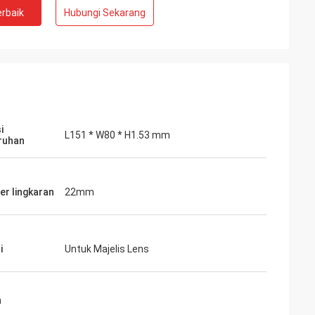
rbaik
Hubungi Sekarang
Kelly Marsh
isnis
LiFong adalah salah satu vendor yang kita
Ku
inginkan di Cina
me
i
L151 * W80 * H1.53 mm
ruhan
er lingkaran
22mm
i
Untuk Majelis Lens
n