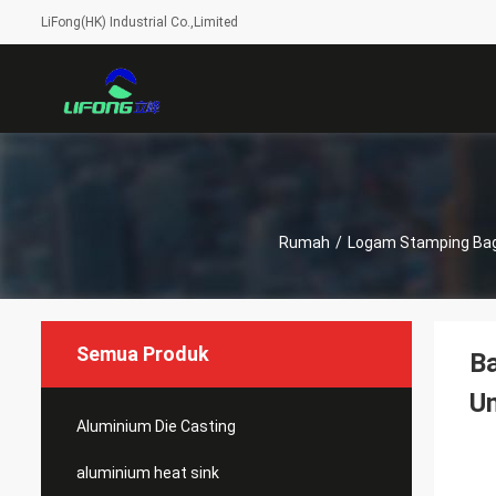
LiFong(HK) Industrial Co.,Limited
Rumah
/
Logam Stamping Ba
Semua Produk
B
Un
Aluminium Die Casting
aluminium heat sink