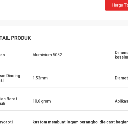
Harga Te
n Seifert
Sjak
TAIL PRODUK
an layanan yang
ong. Mereka benar-
Ini benar kita menikmati melakukan b
inat kami
dengan Anda.
Dimens
han
Aluminium 5052
keselu
n.
an Dinding
1.53mm
Diamet
al
ian Berat
18,6 gram
Aplikas
sih
yoroti
kustom membuat logam perangko
,
die cast bagia