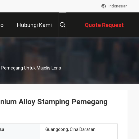
Indonesian
eo
Hubungi Kami
Quote Request
Suatu
 Pemegang Untuk Majelis Lens
inium Alloy Stamping Pemegang
sal
Guangdong, Cina Daratan