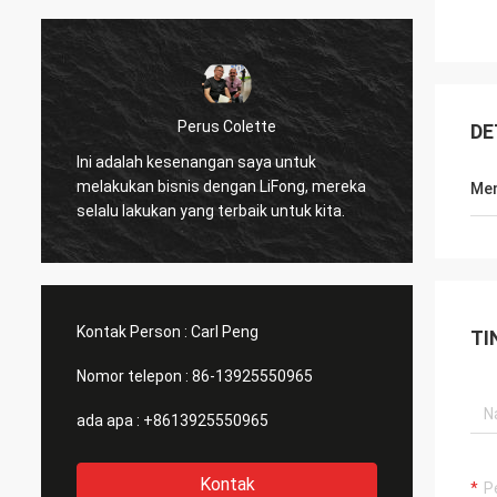
Perus Colette
DE
Saya s
Ini adalah kesenangan saya untuk
disedi
melakukan bisnis dengan LiFong, mereka
Men
benar 
selalu lakukan yang terbaik untuk kita.
mempe
Kontak Person :
Carl Peng
TI
Nomor telepon :
86-13925550965
ada apa :
+8613925550965
Kontak