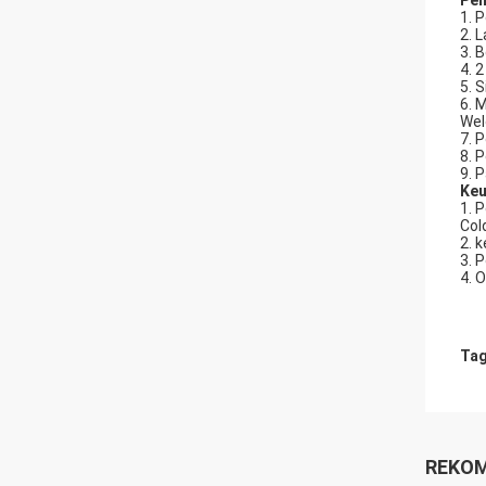
Pen
1. 
2. 
3. 
4. 
5. S
6. 
Wel
7. 
8. 
9. 
Keu
1. 
Col
2. 
3. 
4. 
Tag
REKOM