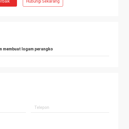
rbaik
Hubungi Sekarang
Kelly Marsh
 melakukan bisnis
LiFong adalah salah satu vendor yang kita
m membuat logam perangko
inginkan di Cina