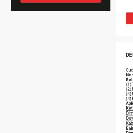
DE
Cuc
Nom
Ket
(1)
(2)
(3)
(4)
Apl
Ket
Dim
Dew
Kab
Bah