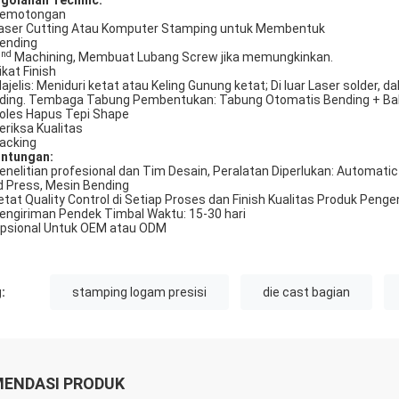
golahan Technic:
Pemotongan
Laser Cutting Atau Komputer Stamping untuk Membentuk
Bending
nd
2
Machining, Membuat Lubang Screw jika memungkinkan.
ikat Finish
Majelis: Meniduri ketat atau Keling Gunung ketat; Di luar Laser solder, 
ding. Tembaga Tabung Pembentukan: Tabung Otomatis Bending + Baka
Poles Hapus Tepi Shape
Periksa Kualitas
Packing
ntungan:
Penelitian profesional dan Tim Desain, Peralatan Diperlukan: Automati
d Press, Mesin Bending
ketat Quality Control di Setiap Proses dan Finish Kualitas Produk Penge
Pengiriman Pendek Timbal Waktu: 15-30 hari
Opsional Untuk OEM atau ODM
:
stamping logam presisi
die cast bagian
ENDASI PRODUK