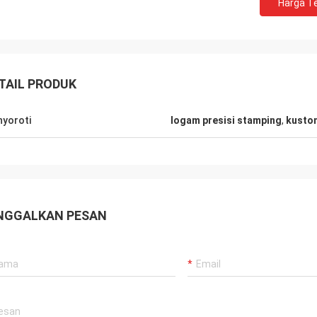
Harga Te
Robin Seifert
TAIL PRODUK
Sjak
uka produk dan layanan yang
akan oleh LiFong. Mereka benar-
Ini benar kita menikmati
yoroti
logam presisi stamping
,
kusto
mengambil minat kami
dengan Anda.
rtimbangkan.
NGGALKAN PESAN