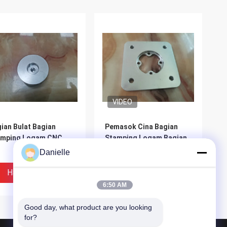
VIDEO
ian Bulat Bagian
Pemasok Cina Bagian
amping Logam CNC
Stamping Logam Bagian
Stamping Logam
Danielle
Harga Terbaik
Harga Terbaik
6:50 AM
Good day, what product are you looking 
for?