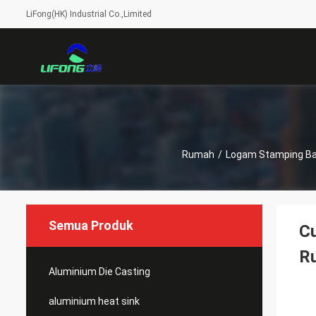
LiFong(HK) Industrial Co.,Limited
Rumah
/
Logam Stamping Ba
Semua Produk
Cu
R
Aluminium Die Casting
aluminium heat sink