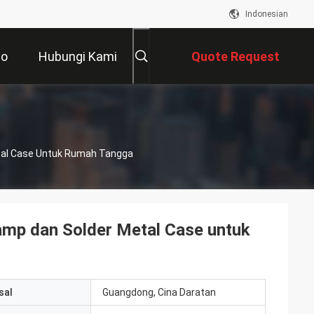
Indonesian
eo
Hubungi Kami
Quote Request
Suatu
tal Case Untuk Rumah Tangga
amp dan Solder Metal Case untuk
sal
Guangdong, Cina Daratan