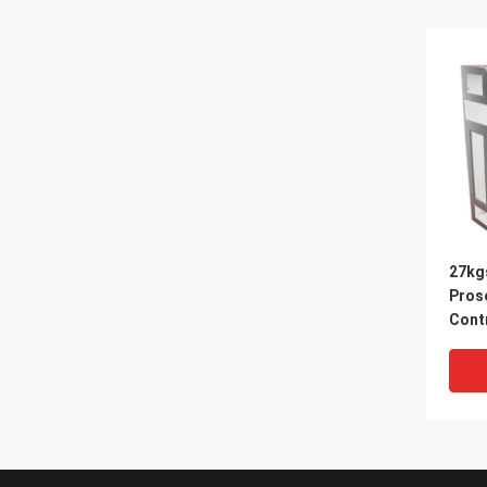
27kg
Pros
Contr
Indus