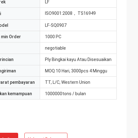
rek
LF
ISO9001:2008， TS16949
i
odel
LF-SQ0907
 min Order
1000 PC
negotiable
rincian
Ply Bingkai kayu Atau Disesuaikan
ngiriman
MOQ 10 Hari, 3000pcs 4 Minggu
yarat pembayaran
TT, L/C, Western Union
kan kemampuan
1000000tons / bulan