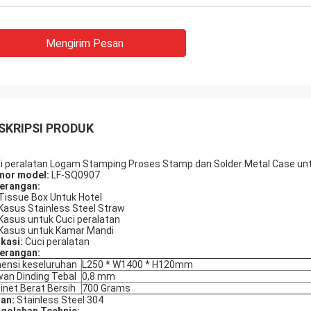
Mengirim Pesan
SKRIPSI PRODUK
i peralatan Logam Stamping Proses Stamp dan Solder Metal Case u
or model:
LF-SQ0907
erangan:
 Tissue Box Untuk Hotel
 Kasus Stainless Steel Straw
 Kasus untuk Cuci peralatan
 Kasus untuk Kamar Mandi
ikasi:
Cuci peralatan
erangan:
ensi keseluruhan
L250 * W1400 * H120mm
an Dinding Tebal
0,8 mm
inet Berat Bersih
700 Grams
an:
Stainless Steel 304