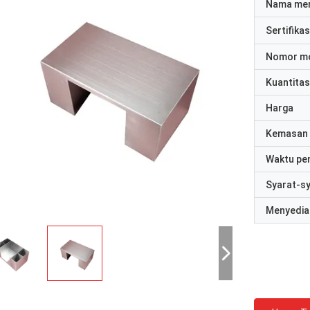
Nama me
Sertifikas
Nomor m
Kuantitas
Harga
Kemasan 
Waktu pe
Syarat-s
Menyedia