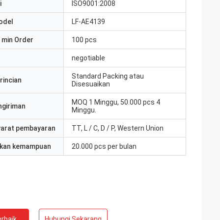
i
ISO9001:2008
odel
LF-AE4139
 min Order
100 pcs
negotiable
Standard Packing atau
rincian
Disesuaikan
MOQ 1 Minggu, 50.000 pcs 4
ngiriman
Minggu.
yarat pembayaran
TT, L / C, D / P, Western Union
kan kemampuan
20.000 pcs per bulan
rbaik
Hubungi Sekarang