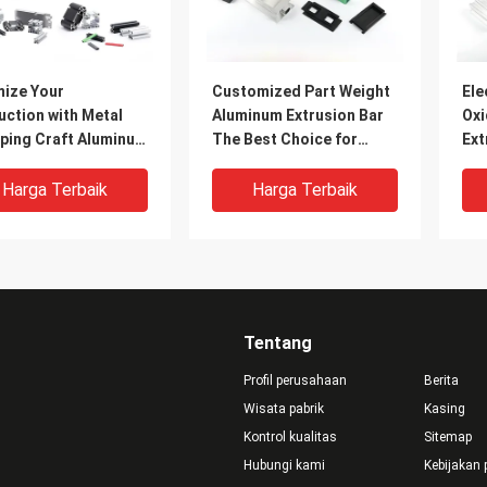
mize Your
Customized Part Weight
Ele
uction with Metal
Aluminum Extrusion Bar
Oxi
ping Craft Aluminum
The Best Choice for
Ext
le Extrusion
Strong Extruded
Thi
Aluminum Profiles
Ext
Harga Terbaik
Harga Terbaik
Pro
Tentang
Profil perusahaan
Berita
Wisata pabrik
Kasing
Kontrol kualitas
Sitemap
Hubungi kami
Kebijakan 