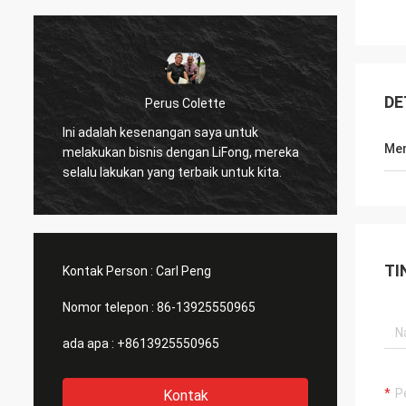
DE
Perus Colette
Saya s
Ini adalah kesenangan saya untuk
disedi
Men
melakukan bisnis dengan LiFong, mereka
benar 
selalu lakukan yang terbaik untuk kita.
mempe
TI
Kontak Person :
Carl Peng
Nomor telepon :
86-13925550965
ada apa :
+8613925550965
Kontak