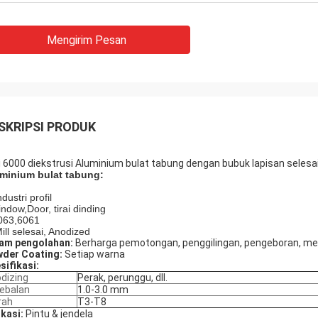
Mengirim Pesan
SKRIPSI PRODUK
i 6000 diekstrusi Aluminium bulat tabung dengan bubuk lapisan selesa
minium bulat tabung:
ndustri profil
indow,Door, tirai dinding
063,6061
Mill selesai, Anodized
am pengolahan:
Berharga pemotongan, penggilingan, pengeboran, meni
der Coating:
Setiap warna
sifikasi:
dizing
Perak, perunggu, dll.
ebalan
1.0-3.0 mm
rah
T3-T8
ikasi:
Pintu & jendela