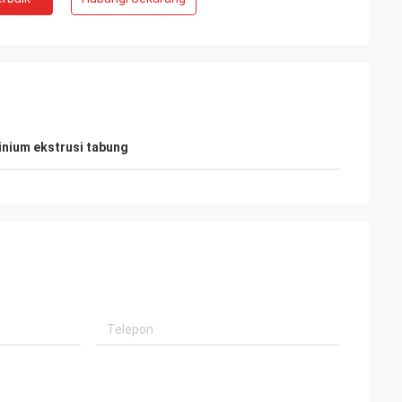
Kelly Marsh
 melakukan bisnis
LiFong adalah salah satu vendor yang kita
inium ekstrusi tabung
inginkan di Cina