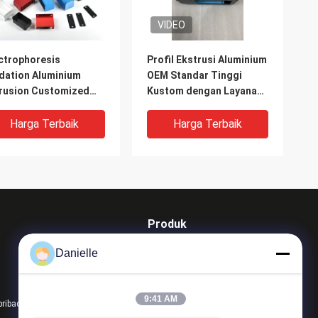
VIDEO
ctrophoresis
Profil Ekstrusi Aluminium
dation Aluminium
OEM Standar Tinggi
rusion Customized
Kustom dengan Layanan
ckness for Durable
Mesin CNC
ruded Aluminum
Harga Terbaik
Harga Terbaik
files
Produk
Aluminium Die Casting
Danielle
aluminium heat sink
mesin cnc aluminium
9:41 AM
pribadi
Semua kategori