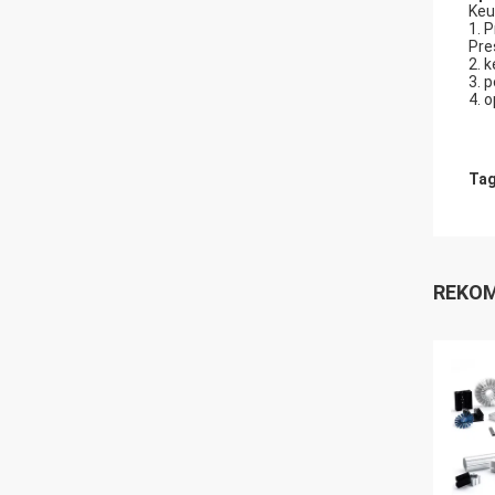
Keu
1. 
Pre
2. 
3. 
4. 
Tag
REKOM