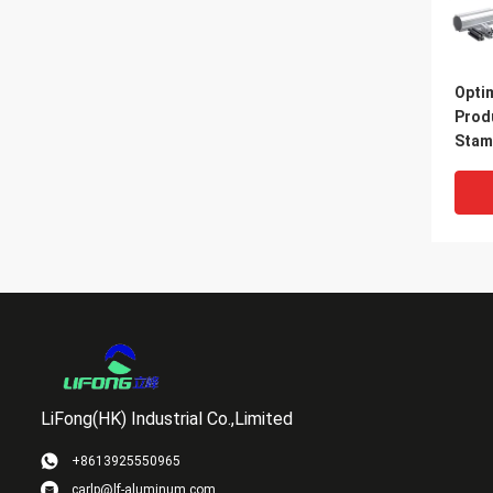
Opti
Prod
Stam
Profi
LiFong(HK) Industrial Co.,Limited
+8613925550965
carlp@lf-aluminum.com