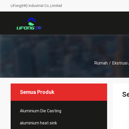
LiFong(HK) Industrial Co.,Limited
Rumah
/
Ekstrusi
Semua Produk
Se
Aluminium Die Casting
aluminium heat sink