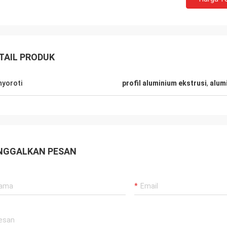
Robin Seifert
TAIL PRODUK
Sjak
uka produk dan layanan yang
akan oleh LiFong. Mereka benar-
Ini benar kita menikmati
yoroti
profil aluminium ekstrusi
,
alum
mengambil minat kami
dengan Anda.
rtimbangkan.
NGGALKAN PESAN