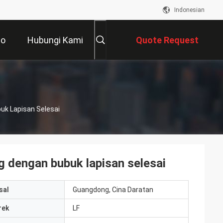
Indonesian
eo
Hubungi Kami
Quote Request
Suatu
uk Lapisan Selesai
g dengan bubuk lapisan selesai
sal
Guangdong, Cina Daratan
rek
LF