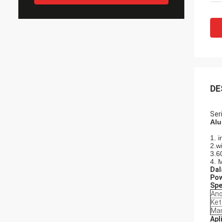
DE
Ser
Alu
1. i
2.w
3.6
4. 
Dal
Pow
Spe
Ano
Ket
Ma
Apl