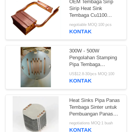
OEM Tembaga Sirip
Sirip Heat Sink
Tembaga Cu1100
Untuk Proyektor /
negotiable MOQ:100 pcs
Komputer
KONTAK
300W - 500W
Pengolahan Stamping
Pipa Tembaga
Pendingin Untuk
US$12.8-30/pcs MOQ:100
Lampu Panggung LED
KONTAK
Heat Sinks Pipa Panas
Tembaga Sinter untuk
Pembuangan Panas
Lampu LED
negotiations MOQ:1 buah
KONTAK