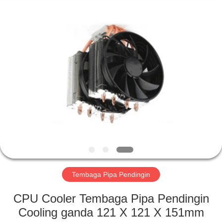
2026
LiFong(HK)
Industrial
Co.,Limited.
All
Rights
Reserved.
RUMAH
PRODUK
VIDEO
TENTANG
KAMI
Tembaga Pipa Pendingin
TUR
CPU Cooler Tembaga Pipa Pendingin
PABRIK
Cooling ganda 121 X 121 X 151mm