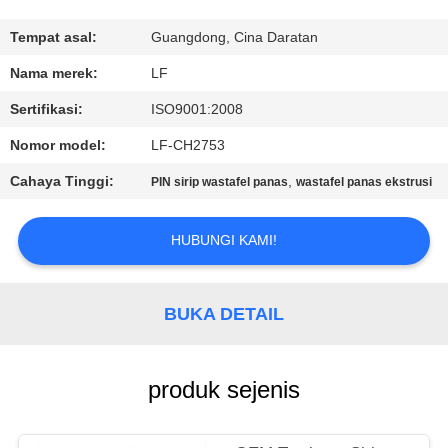
KONTROL
Tempat asal:
Guangdong, Cina Daratan
KUALITAS
Nama merek:
LF
Sertifikasi:
ISO9001:2008
HUBUNGI
Nomor model:
LF-CH2753
KAMI
Cahaya Tinggi:
,
PIN sirip wastafel panas
wastafel panas ekstrusi
MINTA
HUBUNGI KAMI!
KUTIPAN
BUKA DETAIL
SITEMAP
PRIVACY
produk sejenis
POLICY