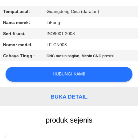
KONTROL
Tempat asal:
Guangdong Cina (daratan)
KUALITAS
Nama merek:
LiFong
Sertifikasi:
ISO9001:2008
HUBUNGI
Nomor model:
LF-CN003
KAMI
Cahaya Tinggi:
,
CNC mesin bagian
Mesin CNC presisi
MINTA
HUBUNGI KAMI!
KUTIPAN
BUKA DETAIL
SITEMAP
PRIVACY
produk sejenis
POLICY