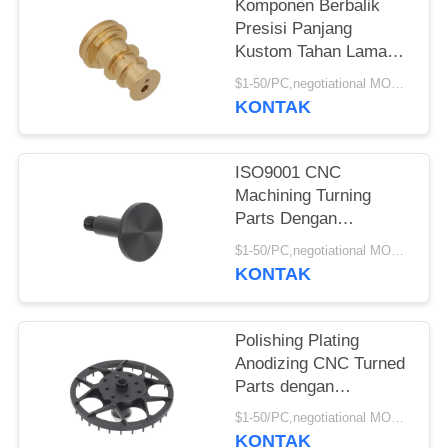
Komponen Berbalik
Presisi Panjang
Kustom Tahan Lama
Anodized / Electroplate
$1-50/PC,negotiational MOQ:1PC
/ Polish
KONTAK
ISO9001 CNC
Machining Turning
Parts Dengan
Pengeboran Yang
$1-50/PC,negotiational MOQ:1PC
Disesuaikan Dan
KONTAK
Kedalaman Talang
Polishing Plating
Anodizing CNC Turned
Parts dengan
Kedalaman
$1-50/PC,negotiational MOQ:1PC
Pengeboran
KONTAK