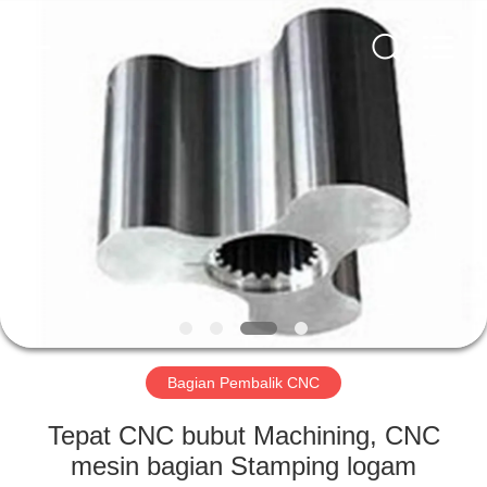
2026
LiFong(HK)
Industrial
Co.,Limited.
All
Rights
Reserved.
RUMAH
PRODUK
VIDEO
TENTANG
KAMI
Bagian Pembalik CNC
TUR
Tepat CNC bubut Machining, CNC
PABRIK
mesin bagian Stamping logam