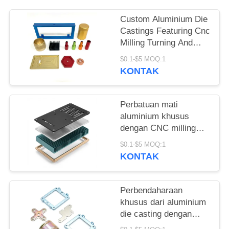
Custom Aluminium Die
Castings Featuring Cnc
Milling Turning And
Detailed Machining
$0.1-$5 MOQ:1
Untuk Precision Metal
KONTAK
Parts Fabrication
Perbatuan mati
aluminium khusus
dengan CNC milling
turning dan pemesinan
$0.1-$5 MOQ:1
detail yang
KONTAK
menyediakan
pembuatan suku
cadang logam presisi
Perbendaharaan
khusus dari aluminium
die casting dengan
mesin CNC dan