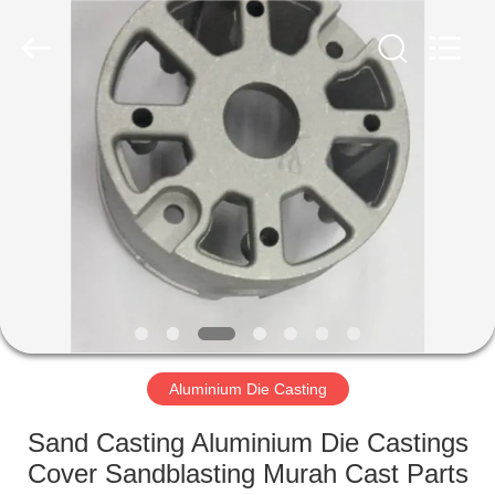
2026
LiFong(HK)
Industrial
Co.,Limited.
All
Rights
Reserved.
RUMAH
PRODUK
VIDEO
TENTANG
KAMI
Aluminium Die Casting
TUR
Sand Casting Aluminium Die Castings
PABRIK
Cover Sandblasting Murah Cast Parts