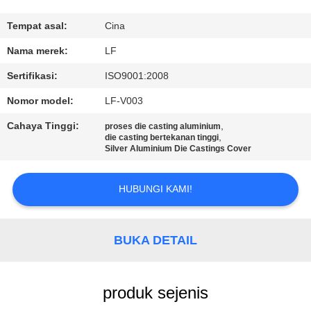
KONTROL
Tempat asal:
Cina
KUALITAS
Nama merek:
LF
Sertifikasi:
ISO9001:2008
HUBUNGI
Nomor model:
LF-V003
KAMI
Cahaya Tinggi:
,
proses die casting aluminium
,
die casting bertekanan tinggi
Silver Aluminium Die Castings Cover
MINTA
KUTIPAN
HUBUNGI KAMI!
SITEMAP
BUKA DETAIL
PRIVACY
POLICY
produk sejenis