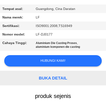
KONTROL
Tempat asal:
Guangdong, Cina Daratan
KUALITAS
Nama merek:
LF
Sertifikasi:
ISO9001:2008,TS16949
HUBUNGI
Nomor model:
LF-DJ0177
KAMI
Cahaya Tinggi:
,
Aluminium Die Casting Proses
aluminium komponen die casting
MINTA
KUTIPAN
HUBUNGI KAMI!
SITEMAP
BUKA DETAIL
PRIVACY
produk sejenis
POLICY