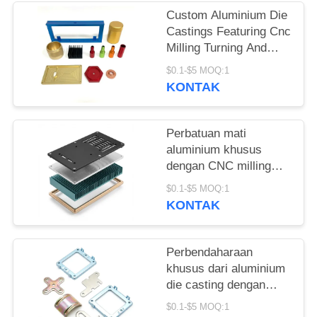
Custom Aluminium Die
Castings Featuring Cnc
Milling Turning And
Detailed Machining
$0.1-$5 MOQ:1
Untuk Precision Metal
KONTAK
Parts Fabrication
Perbatuan mati
aluminium khusus
dengan CNC milling
turning dan pemesinan
$0.1-$5 MOQ:1
detail yang
KONTAK
menyediakan
pembuatan suku
cadang logam presisi
Perbendaharaan
khusus dari aluminium
die casting dengan
mesin CNC dan
$0.1-$5 MOQ:1