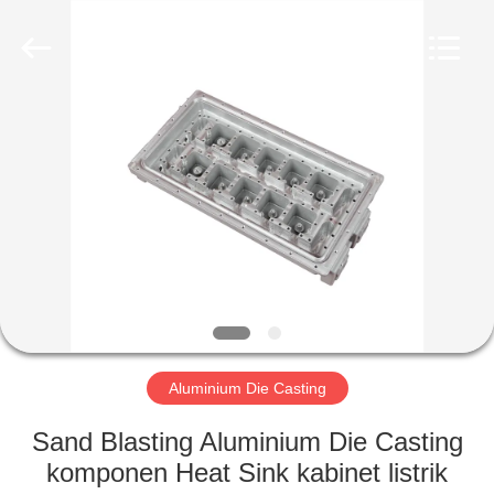
2026
LiFong(HK)
Industrial
Co.,Limited.
All
Rights
Reserved.
RUMAH
PRODUK
VIDEO
TENTANG
KAMI
Aluminium Die Casting
TUR
Sand Blasting Aluminium Die Casting
PABRIK
komponen Heat Sink kabinet listrik